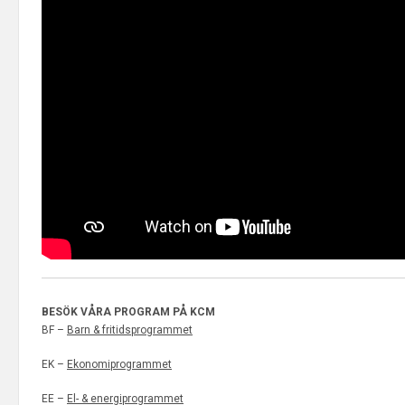
BESÖK VÅRA PROGRAM PÅ KCM
BF –
Barn & fritidsprogrammet
EK –
Ekonomiprogrammet
EE –
El- & energiprogrammet