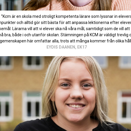
”Kcm är en skola med otroligt kompetenta lärare som lyssnar in elever
npunkter och alltid gör sitt bästa för att anpassa lektionerna efter eleve
emål. Lärarna vill att vi elever ska nå våra mål, samtidigt som de vill att 
å bra, både i och utanför skolan. Stämningen på KCM är väldigt trevlig 
gemenskapen här omfattar alla, trots att många kommer från olika håll
EYDIS DAANEN, EK17