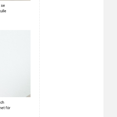
 se
ulle
och
et för