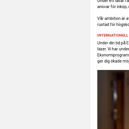
Under ett läsår få
ansvar för inköp, 
Vår ambition är a
rustad för högsko
INTERNATIONELL 
Under din tid på 
läser. Vi har und
Ekonomiprogramme
ger dig ökade möjl