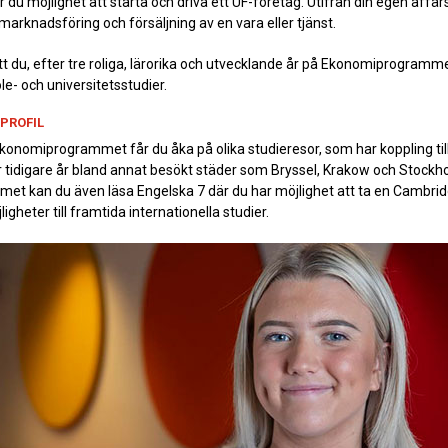
r du möjlighet att starta och driva ett UF-företag. Utifrån din egen affär
marknadsföring och försäljning av en vara eller tjänst.
tt du, efter tre roliga, lärorika och utvecklande år på Ekonomiprogramme
le- och universitetsstudier.
PROFIL
Ekonomiprogrammet får du åka på olika studieresor, som har koppling til
er tidigare år bland annat besökt städer som Bryssel, Krakow och Stockh
t kan du även läsa Engelska 7 där du har möjlighet att ta en Cambri
igheter till framtida internationella studier.