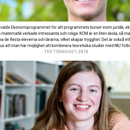
 valde Ekonomiprogrammet för att programmets kurser inom juridik, e
 matematik verkade intressanta och roliga. KCM är en liten skola, så ma
a de flesta eleverna och lärarna, vilket skapar trygghet. Det är också ett
lus att man har möjlighet att kombinera teoretiska studier med NIU fotbol
TED TÖRNQUIST, EK18