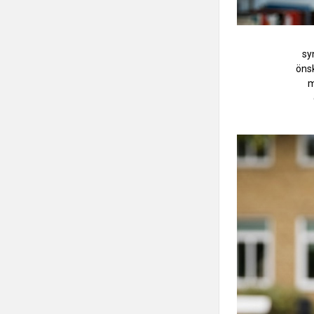
sy
önsk
m