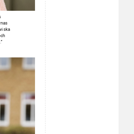
s
rnas
vi ska
och
.”