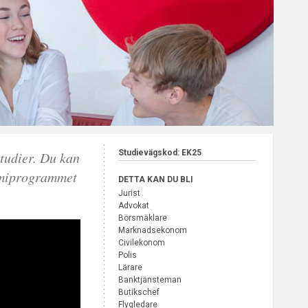
Studievägskod: EK25
tudier. Du kan
omiprogrammet
DETTA KAN DU BLI
Jurist
Advokat
Börsmäklare
Marknadsekonom
Civilekonom
Polis
Lärare
Banktjänsteman
Butikschef
Flygledare