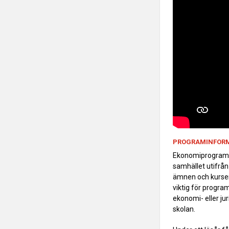
PROGRAMINFOR
Ekonomiprogrammet
samhället utifrån
ämnen och kurser, 
viktig för progra
ekonomi- eller ju
skolan.