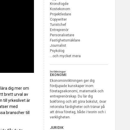
Kronofogde
Kostekonom
Projektledare
Copywriter
Turistchef
Entreprenör
Personalvetare
Fastighetsmäklare
Journalist
Psykolog
…och mycket mera
Inriktningar
EKONOMI
Ekonomiinriktningen ger dig
fördjupade kunskaper inom
 lära dig mer om
företagsekonomi, matematik och
t brett urval av
entreprenörskap. Du lär dig
till yrkeslivet är
bokföring och att göra bokslut, övar
latser med
retoriska färdigheter och tränar på
att driva företag, både i teorin och i
sa branscher till
verkligheten.
JURIDIK