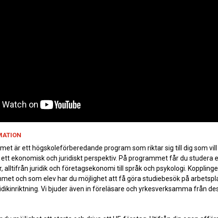
MATION
 är ett högskoleförberedande program som riktar sig till dig som vill
 ett ekonomisk och juridiskt perspektiv. På programmet får du studera et
alltifrån juridik och företagsekonomi till språk och psykologi. Kopplingen 
mmet och som elev har du möjlighet att få göra studiebesök på arbetsp
ridikinriktning. Vi bjuder även in föreläsare och yrkesverksamma från des