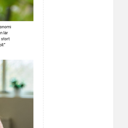
konomi
n lär
 stort
l.”