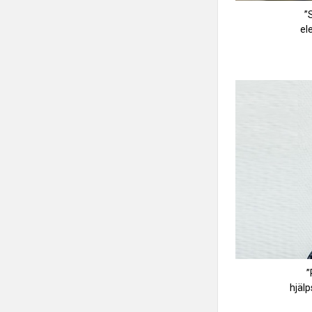
”
el
”
hjäl