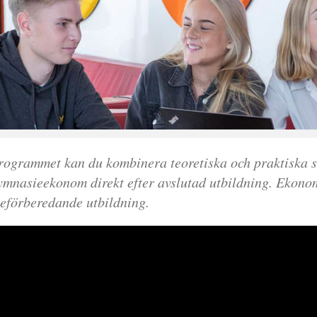
ogrammet kan du kombinera teoretiska och praktiska s
ymnasieekonom direkt efter avslutad utbildning. Ekon
eförberedande utbildning.