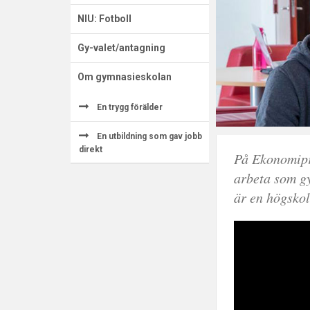
NIU: Fotboll
Gy-valet/antagning
Om gymnasieskolan
En trygg förälder
En utbildning som gav jobb
direkt
På Ekonomipr
arbeta som g
är en högskol