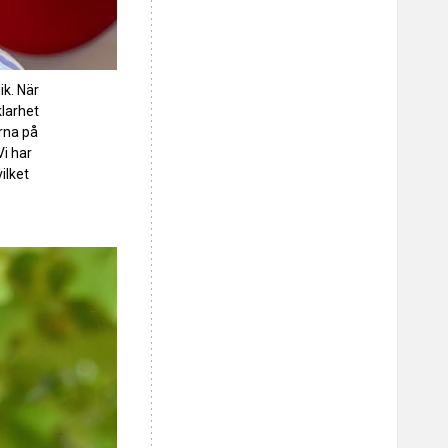
ik. När
klarhet
rna på
Vi har
ilket