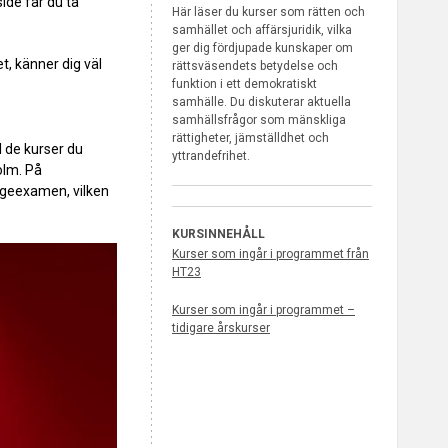
side får du ta
Här läser du kurser som rätten och
samhället och affärsjuridik, vilka
ger dig fördjupade kunskaper om
t, känner dig väl
rättsväsendets betydelse och
funktion i ett demokratiskt
samhälle. Du diskuterar aktuella
samhällsfrågor som mänskliga
rättigheter, jämställdhet och
l de kurser du
yttrandefrihet.
olm. På
dgeexamen, vilken
KURSINNEHÅLL
Kurser som ingår i programmet från
HT23
Kurser som ingår i programmet –
tidigare årskurser