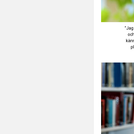
”Jag
och
känn
p