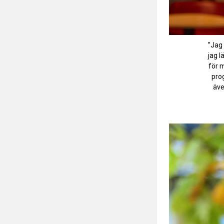
”Jag 
jag l
för 
prog
äve