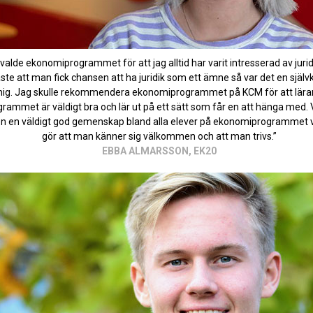
valde ekonomiprogrammet för att jag alltid har varit intresserad av jurid
äste att man fick chansen att ha juridik som ett ämne så var det en själv
mig. Jag skulle rekommendera ekonomiprogrammet på KCM för att lära
rammet är väldigt bra och lär ut på ett sätt som får en att hänga med. 
n en väldigt god gemenskap bland alla elever på ekonomiprogrammet v
gör att man känner sig välkommen och att man trivs.”
EBBA ALMARSSON, EK20