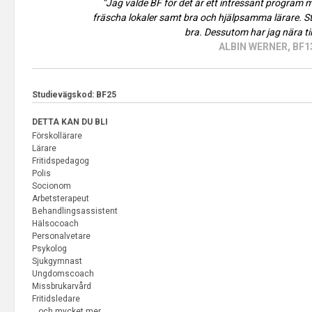
”Jag valde BF för det är ett intressant program 
fräscha lokaler samt bra och hjälpsamma lärare. 
bra. Dessutom har jag nära til
ALBIN WERNER, BF1
Studievägskod: BF25
DETTA KAN DU BLI
Förskollärare
Lärare
Fritidspedagog
Polis
Socionom
Arbetsterapeut
Behandlingsassistent
Hälsocoach
Personalvetare
Psykolog
Sjukgymnast
Ungdomscoach
Missbrukarvård
Fritidsledare
…och mycket mer