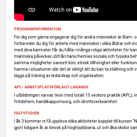
PROGRAMINFORMATION
För dig som gärna engagerar dig för andra människor är Barn- o
förbereder du dig för arbete med människor i olika åldrar och 
med dina kamrater får du hålla i många roliga aktiviteter för bar
människa påverkas utifrån hans/hennes sociala och fysiska behov.
samma möjligheter oavsett kön, etnisk tillhörighet eller funkti
hamna i situationer där det är viktigt att du kan ta ställning och 
läggs på träning av ledarskap och organisation.
APL- ARBETSPLATSFÖRLAGT LÄRANDE
I utbildningen varvas teori med totalt 15 veckors praktik (APL),
fritidshem, handikappomsorg, och idrottsverksamhet.
FÄLTSTUDIER
I åk 3 kommer ni få uppleva olika aktiviteter kopplat till kursen
gjort tidigare år är besök på höghöjdsbana, ut och åka skidor sa