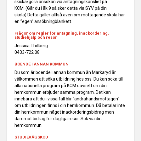
skicka/göra ansökan via antagningskansliet på
KCM. (Går du i åk 9 så sker detta via SYV på din
skola) Detta gäller alltså även om mottagande skola har
en ”egen” ansökningblankett.
Frågor om regler för antagning, inackordering,
studiehjälp och resor
Jessica Thillberg
0433-722 08
BOENDE I ANNAN KOMMUN
Du som är boende i annan kommun än Markaryd är
välkommen att söka utbildning hos oss. Du kan söka till
alla nationella program på KCM oavsett om din
hemkommun erbjuder samma program. Det kan
innebära att du i vissa fall blir ”andrahandsmottagen”
om utbildningen finns i din hemkommun. Då betalar inte
din hemkommun något inackorderingsbidrag men
däremot bidrag för dagliga resor. Sök via din
hemkommun.
STUDIEVÄGSKOD