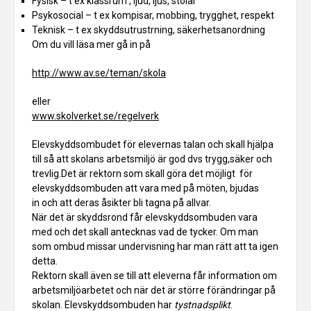
Fysisk – t ex klassrum , ljud, ljus, stolar
Psykosocial – t ex kompisar, mobbing, trygghet, respekt
Teknisk – t ex skyddsutrustrning, säkerhetsanordning
Om du vill läsa mer gå in på
http://www.av.se/teman/skola
eller
www.skolverket.se/regelverk
Elevskyddsombudet för elevernas talan och skall hjälpa
till så att skolans arbetsmiljö är god dvs trygg,säker och
trevlig.Det är rektorn som skall göra det möjligt för
elevskyddsombuden att vara med på möten, bjudas
in och att deras åsikter bli tagna på allvar.
När det är skyddsrond får elevskyddsombuden vara
med och det skall antecknas vad de tycker. Om man
som ombud missar undervisning har man rätt att ta igen
detta.
Rektorn skall även se till att eleverna får information om
arbetsmiljöarbetet och när det är större förändringar på
skolan. Elevskyddsombuden har
tystnadsplikt
.